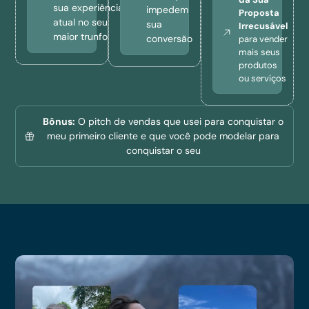
sua experiência
impedem
Proposta
atual no seu
sua
Irrecusável
maior trunfo
conversão
para vender
mais seus
produtos
ou serviços
Bônus:
O pitch de vendas que usei para conquistar o
meu primeiro cliente e que você pode modelar para
conquistar o seu