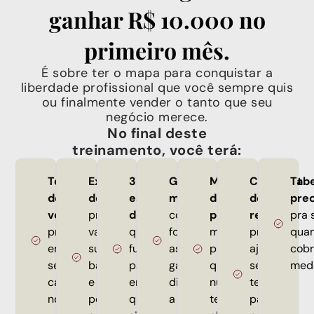
ganhar R$ 10.000 no
primeiro mês.
É sobre ter o mapa para conquistar a
liberdade profissional que você sempre quis
ou finalmente vender o tanto que seu
negócio merece.
No final deste
treinamento, você terá:
Teste
Exercício
3
Guia de
Modelo
Checklist
Tabe
de
de clareza
estruturas
monetização
de
de
prec
vocação
pra
de copy
com as
portfólio
revisão
pra 
pra
valorizar
que mais
formas mais
mesmo
pra
qua
entender
sua
funcionam
assertivas de
pra
ajustar
cobr
seu
bagagem
para usar
ganhar
quem
seus
med
caminho
e se
em
dinheiro com
nunca
textos e
no copy
posicionar
qualquer
a escrita
teve
parar de