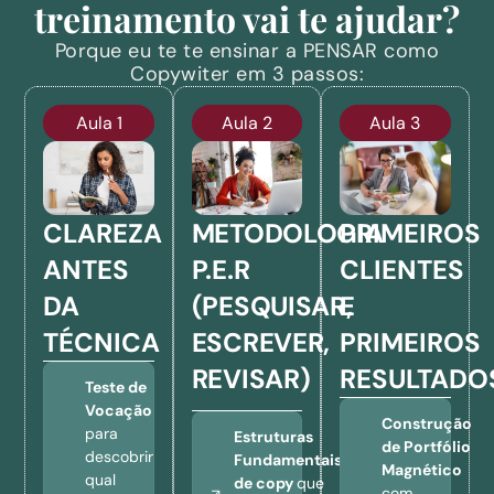
treinamento vai te ajudar?
Porque eu te te ensinar a PENSAR como
Copywiter em 3 passos:
Aula 1
Aula 2
Aula 3
CLAREZA
METODOLOGIA
PRIMEIROS
ANTES
P.E.R
CLIENTES
DA
(PESQUISAR,
E
TÉCNICA
ESCREVER,
PRIMEIROS
REVISAR)
RESULTADO
Teste de
Vocação
Construção
para
Estruturas
de Portfólio
descobrir
Fundamentais
Magnético
qual
de copy
que
com