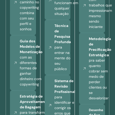
caminho no
funcionam em
trabalhos que
copywriting
qualquer
impressionam
combina
situação
mesmo
com seu
sendo
perfil e
Técnica
iniciante
sonhos
de
Pesquisa
Metodologia
Guia dos
Profunda
de
Modelos de
para
Precificação
Monetização
entrar na
Estratégica
com as
mente do
pra saber
diferentes
seu
quanto
formas de
público
cobrar sem
ganhar
medo de
dinheiro com
Sistema de
perder
copywriting
Revisão
clientes ou
Profissional
se
Estratégia de
para
desvalorizar
Aproveitamento
identificar e
de Bagagem
corrigir os
Desenho
para transformar
erros que
da Sua